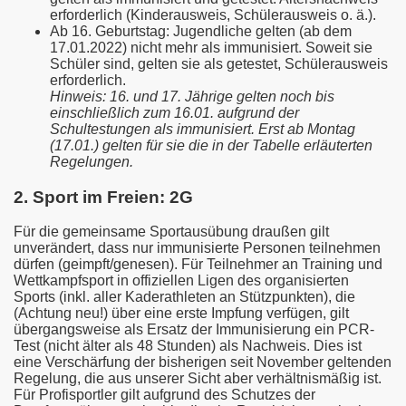
erforderlich (Kinderausweis, Schülerausweis o. ä.).
Ab 16. Geburtstag: Jugendliche gelten (ab dem
17.01.2022) nicht mehr als immunisiert. Soweit sie
Schüler sind, gelten sie als getestet, Schülerausweis
erforderlich.
Hinweis: 16. und 17. Jährige gelten noch bis
einschließlich zum 16.01. aufgrund der
Schultestungen als immunisiert. Erst ab Montag
(17.01.) gelten für sie die in der Tabelle erläuterten
Regelungen.
2. Sport im Freien: 2G
Für die gemeinsame Sportausübung draußen gilt
unverändert, dass nur immunisierte Personen teilnehmen
dürfen (geimpft/genesen). Für Teilnehmer an Training und
Wettkampfsport in offiziellen Ligen des organisierten
Sports (inkl. aller Kaderathleten an Stützpunkten), die
(Achtung neu!) über eine erste Impfung verfügen, gilt
übergangsweise als Ersatz der Immunisierung ein PCR-
Test (nicht älter als 48 Stunden) als Nachweis. Dies ist
eine Verschärfung der bisherigen seit November geltenden
Regelung, die aus unserer Sicht aber verhältnismäßig ist.
Für Profisportler gilt aufgrund des Schutzes der