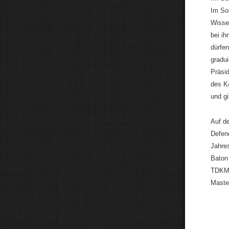
Im So
Wissen
bei i
dürfen
gradui
Präsid
des K
und gi
Auf d
Defen
Jahre
Baton
TDKM-
Maste