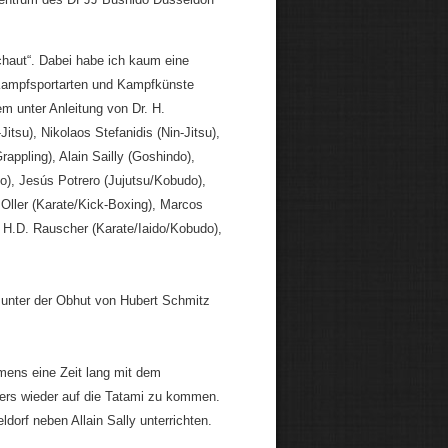
schaut“. Dabei habe ich kaum eine
Kampfsportarten und Kampfkünste
m unter Anleitung von Dr. H.
Jitsu), Nikolaos Stefanidis (Nin-Jitsu),
appling), Alain Sailly (Goshindo),
do), Jesús Potrero (Jujutsu/Kobudo),
Oller (Karate/Kick-Boxing), Marcos
), H.D. Rauscher (Karate/Iaido/Kobudo),
e unter der Obhut von Hubert Schmitz
ens eine Zeit lang mit dem
gers wieder auf die Tatami zu kommen.
dorf neben Allain Sally unterrichten.