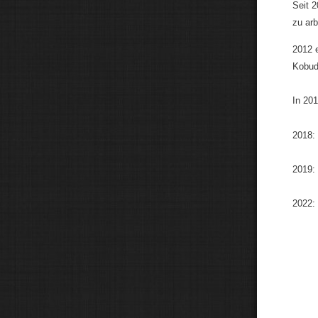
Seit 
zu ar
2012 
Kobud
In 20
2018:
2019:
2022: