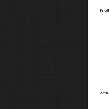
Fried
Achim