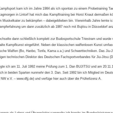
ampfsport kam ich im Jahre 1984 als ich spontan zu einem Probetraining T
agmorgen in Lintorf hat mich das Kampftraining bei Horst Knaut dermaßen kör
n Muskelkater zu bekämpfen – dabeigeblieben bin. Viereinhalb Jahre lernte
ampferfahrung um dann zusätzlich ab 1987 noch mit Bujitsu in Düsseldorf an
echselte dann schließlich komplett zur Budosportschule Triestram und wurde
e alte Kampfkunst eingeführt. Neben der klassischen waffenlosen Kunst umfa
sche Waffen (Bo, Hanbo, Tonfa, Kama u.a.) und Schwerttechniken. Das Jiu-Jit
gen technischen Direktor des Deutschen Fachsportverbandes für Jiu-Jitsu (D
legte ich am 11. Juli 1992 meine Prüfung zum 1. Dan BUJITSU und am 20.11.
ich in beiden Sparten nunmehr den 3. Dan. Seit 1992 bin ich Mitglied im Deut
NW e.V. – www.dfjj.de) und verfüge hier auch über die Prüferlizenz A.
rungen als Lehrer und Übungsleiter sammelte ich bereits im Bundesleistung