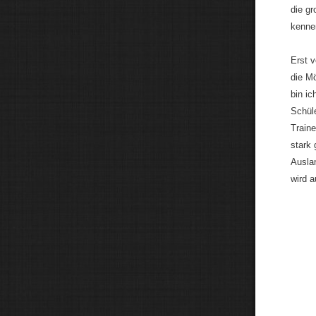
die gr
kennen
Erst 
die M
bin ic
Schüle
Traine
stark 
Auslan
wird a