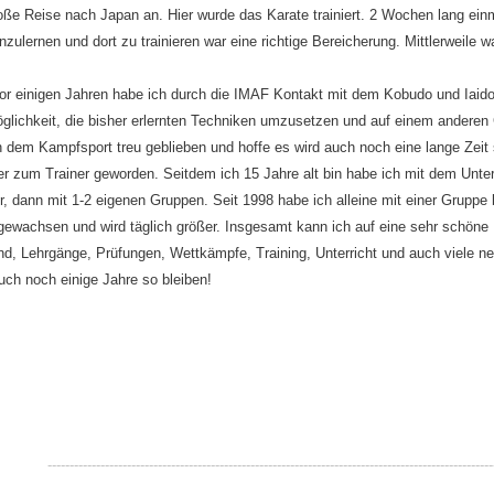
oße Reise nach Japan an. Hier wurde das Karate trainiert. 2 Wochen lang ei
zulernen und dort zu trainieren war eine richtige Bereicherung. Mittlerweile w
vor einigen Jahren habe ich durch die IMAF Kontakt mit dem Kobudo und Iaido
öglichkeit, die bisher erlernten Techniken umzusetzen und auf einem anderen
h dem Kampfsport treu geblieben und hoffe es wird auch noch eine lange Zeit s
r zum Trainer geworden. Seitdem ich 15 Jahre alt bin habe ich mit dem Unter
r, dann mit 1-2 eigenen Gruppen. Seit 1998 habe ich alleine mit einer Gruppe 
gewachsen und wird täglich größer. Insgesamt kann ich auf eine sehr schöne
d, Lehrgänge, Prüfungen, Wettkämpfe, Training, Unterricht und auch viele net
uch noch einige Jahre so bleiben!
-----------------------------------------
----------------------------------------------
--------------