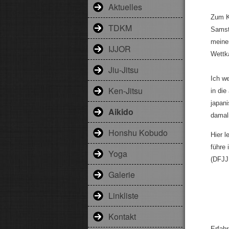
Aktuelles
Zum K
TDKM
Samst
meine
IJJOR
Wettk
Jiu-Jitsu
Ich w
Ken-Jitsu
in di
japani
Aikido
damali
Honshu Kobudo
Hier 
führe 
Yoga
(DFJJ 
Galerie
Linkliste
Kontakt
Erfah