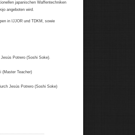
tionellen japanischen Waffentechniken
yo Dojo angeboten wird.
ruppen in IJJOR und TDKM, sowie
Jesús Potrero (Soshi Soke).
 (Master Teacher)
urch Jesús Potrero (Soshi Soke)
-------------------------------------