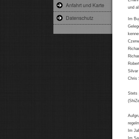
Anfahrt und Karte
und a
Datenschutz
Im Buj
Geleg
kennen
Czerwe
Richar
Richar
Rober
Silvar
Chris
Stets 
(ShiZ
Aufgr
regel
Im Jah
Im Sak