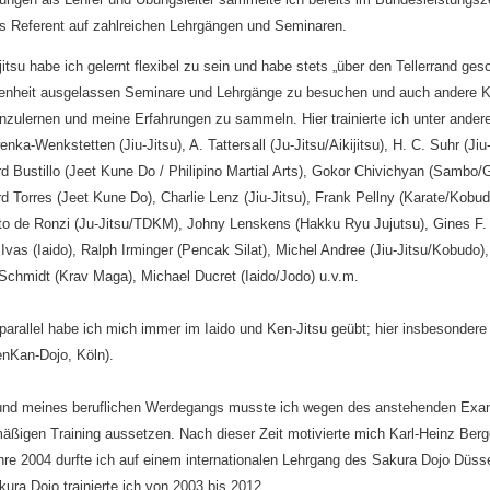
ls Referent auf zahlreichen Lehrgängen und Seminaren.
itsu habe ich gelernt flexibel zu sein und habe stets „über den Tellerrand ge
enheit ausgelassen Seminare und Lehrgänge zu besuchen und auch andere 
zulernen und meine Erfahrungen zu sammeln. Hier trainierte ich unter andere
nka-Wenkstetten (Jiu-Jitsu), A. Tattersall (Ju-Jitsu/Aikijitsu), H. C. Suhr (Jiu-
d Bustillo (Jeet Kune Do / Philipino Martial Arts), Gokor Chivichyan (Sambo/Gr
d Torres (Jeet Kune Do), Charlie Lenz (Jiu-Jitsu), Frank Pellny (Karate/Kobu
to de Ronzi (Ju-Jitsu/TDKM), Johny Lenskens (Hakku Ryu Jujutsu), Gines F. 
 Ivas (Iaido), Ralph Irminger (Pencak Silat), Michel Andree (Jiu-Jitsu/Kobudo
 Schmidt (Krav
Maga), Michael Ducret (Iaido/Jodo) u.v.m.
parallel habe ich mich immer im Iaido und Ken-Jitsu geübt; hier insbesonder
enKan-Dojo, Köln).
und meines beruflichen Werdegangs musste ich wegen des anstehenden Exam
mäßigen Training aussetzen. Nach dieser Zeit motivierte mich Karl-Heinz Ber
re 2004 durfte ich auf einem internationalen Lehrgang des Sakura Dojo Düssel
ura Dojo trainierte ich von 2003 bis 2012.