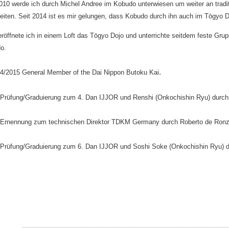
2010 werde ich durch Michel Andree im Kobudo unterwiesen um weiter an tradi
beiten. Seit 2014 ist es mir gelungen, dass Kobudo durch ihn auch im Tōg
eröffnete ich in einem Loft das Tōgyo Dojo und unterrichte seitdem feste G
o.
.
14/2015 General Member of the Dai Nippon Butoku Kai
 Prüfung/Graduierung zum 4. Dan IJJOR und Renshi (Onkochishin Ryu) durch 
 Ernennung zum technischen Direktor TDKM Germany durch Roberto de Ronzi
 Prüfung/Graduierung zum 6. Dan IJJOR und Soshi Soke (Onkochishin Ryu) d
----------------------------------------------
--------------------------------------------
-----------