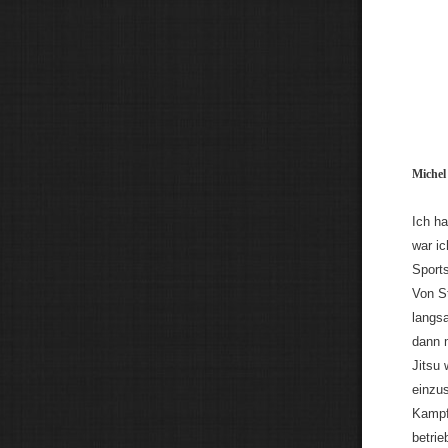
Michel
Ich h
war ic
Sport
Von St
langs
dann m
Jitsu 
einzu
Kampfs
betri