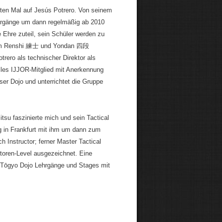
sten Mal auf Jesús Potrero. Von seinem
Lehrgänge um dann regelmäßig ab 2010
Ehre zuteil, sein Schüler werden zu
四段
um
Renshi 練士 und Yondan
trero als technischer Direktor als
elles IJJOR-Mitglied mit Anerkennung
er Dojo und unterrichtet die Gruppe
su faszinierte mich und sein Tactical
 in Frankfurt mit ihm um dann zum
ich Instructor; ferner Master Tactical
toren-Level ausgezeichnet.
Eine
m Tōgyo Dojo Lehrgänge und Stages mit