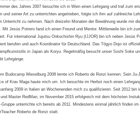
mmer des Jahres 2007
besuchte ich in Wien einen Lehrgang und traf zum er
 und seiner Art zu unterrichten angetrieben, folgte ich ihm auf zahlreiche 
hm Unterricht zu nehmen. Nach dreizehn Monaten der Bewährung wurde mir die 
. Mit Jesús Potrero fand ich einen Freund und Mentor. Mittlerweile bin ich z
ert. Für international Jujutsu Onkochishin Ryu (IJJOR) bin ich neben Jesús Po
ent berufen und auch Koordinator für Deutschland. Das Tōgyo Dojo ist offizi
ampfkunststils in Japan als Koryu. Regelmäßig besucht unser Soshi Soke uns
bt Lehrgänge.
em Budocamp Wieselburg 2008 lernte ich Roberto de Ronzi kennen. Sein Ju-Jit
ce of Krav Maga haute mich um. Ich besuchte im Herbst noch einen Lehrgang
sanfang 2009 in Italien an Wochenenden mich zu qualif
izieren. Seit 2012 bin 
 und Master RedMan; im November 2015 erfolgreich mit dem höchsten Instuk
Gruppe unterrichte ich bereits ab 2011. Mindestens einmal jährlich finden i
rTeacher Roberto de Ronzi statt.