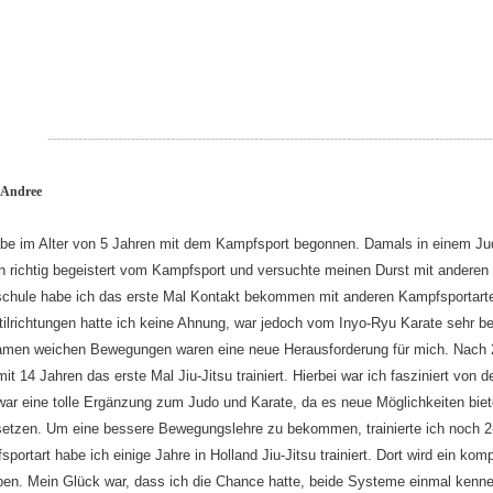
------------------------------------------
----------------------------------------------
-------------
 Andree
abe im Alter von 5 Jahren mit dem Kampfsport begonnen. Damals in einem Jud
h richtig begeistert vom Kampfsport und versuchte meinen Durst mit anderen 
schule habe ich das erste Mal Kontakt bekommen mit anderen Kampfsportarte
ilrichtungen hatte ich keine Ahnung, war jedoch vom Inyo-Ryu Karate sehr be
amen weichen Bewegungen waren eine neue Herausforderung für mich. Nach 2 
it 14 Jahren das erste Mal Jiu-Jitsu trainiert. Hierbei war ich fasziniert von 
war eine tolle Ergänzung zum Judo und Karate, da es neue Möglichkeiten biete
setzen. Um eine bessere Bewegungslehre zu bekommen, trainierte ich noch 2-
portart habe ich einige Jahre in Holland Jiu-Jitsu trainiert. Dort wird ein ko
eben. Mein Glück war, dass ich die Chance hatte, beide Systeme einmal kenn