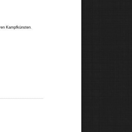
deren Kampfkünsten
.
-------------------------------------