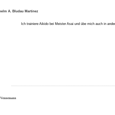
helm A. Bludau Martinez
Ich trainiere Aikido bei Meister Asai und übe mich auch in an
------------------------------------------
----------------------------------------------
-------------
 Vennemann