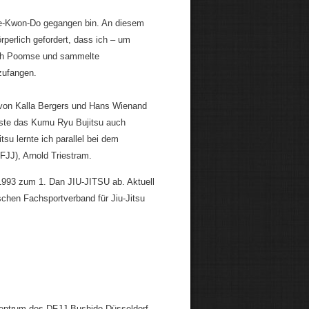
ae-Kwon-Do gegangen bin. An diesem
perlich gefordert, dass ich – um
 ich Poomse und sammelte
zufangen.
 von Kalla Bergers und Hans Wienand
sste das Kumu Ryu Bujitsu auch
su lernte ich parallel bei dem
FJJ), Arnold Triestram.
1993 zum 1. Dan JIU-JITSU ab. Aktuell
schen Fachsportverband für Jiu-Jitsu
szentrum des DFJJ Bushido Düsseldorf